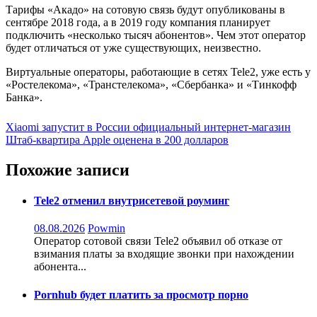
Тарифы «Акадо» на сотовую связь будут опубликованы в
сентябре 2018 года, а в 2019 году компания планирует
подключить «несколько тысяч абонентов». Чем этот оператор
будет отличаться от уже существующих, неизвестно.
Виртуальные операторы, работающие в сетях Tele2, уже есть у
«Ростелекома», «Транстелекома», «Сбербанка» и «Тинкофф
Банка».
Навигация
Xiaomi запустит в России официальный интернет-магазин
Штаб-квартира Apple оценена в 200 долларов
по
записям
Похожие записи
Tele2 отменил внутрисетевой роуминг
08.08.2026
Powmin
Оператор сотовой связи Tele2 объявил об отказе от
взимания платы за входящие звонки при нахождении
абонента...
Pornhub будет платить за просмотр порно