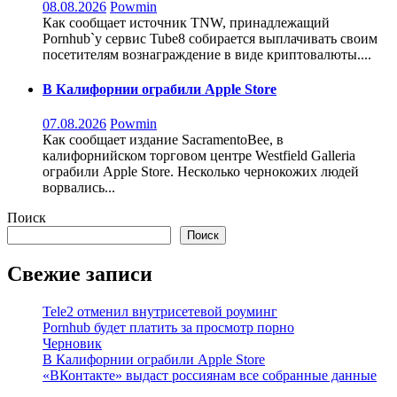
08.08.2026
Powmin
Как сообщает источник TNW, принадлежащий
Pornhub`у сервис Tube8 собирается выплачивать своим
посетителям вознаграждение в виде криптовалюты....
В Калифорнии ограбили Apple Store
07.08.2026
Powmin
Как сообщает издание SacramentoBee, в
калифорнийском торговом центре Westfield Galleria
ограбили Apple Store. Несколько чернокожих людей
ворвались...
Поиск
Поиск
Свежие записи
Tele2 отменил внутрисетевой роуминг
Pornhub будет платить за просмотр порно
Черновик
В Калифорнии ограбили Apple Store
«ВКонтакте» выдаст россиянам все собранные данные