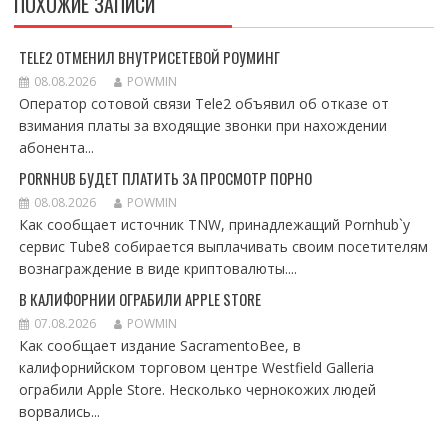
ПОХОЖИЕ ЗАПИСИ
TELE2 ОТМЕНИЛ ВНУТРИСЕТЕВОЙ РОУМИНГ
08.08.2026
POWMIN
Оператор сотовой связи Tele2 объявил об отказе от
взимания платы за входящие звонки при нахождении
абонента...
PORNHUB БУДЕТ ПЛАТИТЬ ЗА ПРОСМОТР ПОРНО
08.08.2026
POWMIN
Как сообщает источник TNW, принадлежащий Pornhub`у
сервис Tube8 собирается выплачивать своим посетителям
вознаграждение в виде криптовалюты....
В КАЛИФОРНИИ ОГРАБИЛИ APPLE STORE
07.08.2026
POWMIN
Как сообщает издание SacramentoBee, в
калифорнийском торговом центре Westfield Galleria
ограбили Apple Store. Несколько чернокожих людей
ворвались...