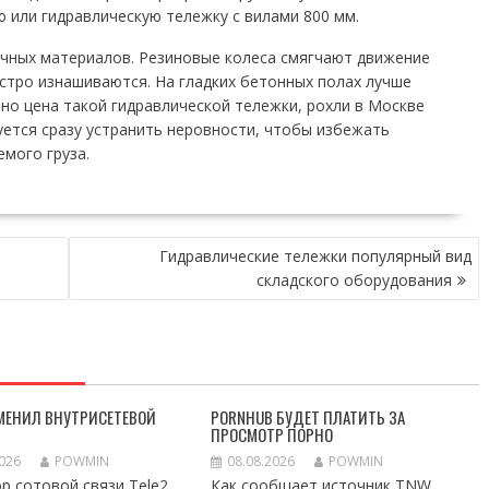
 или гидравлическую тележку с вилами 800 мм.
ичных материалов. Резиновые колеса смягчают движение
стро изнашиваются. На гладких бетонных полах лучше
но цена такой гидравлической тележки, рохли в Москве
ется сразу устранить неровности, чтобы избежать
мого груза.
Гидравлические тележки популярный вид
складского оборудования
ТМЕНИЛ ВНУТРИСЕТЕВОЙ
PORNHUB БУДЕТ ПЛАТИТЬ ЗА
ПРОСМОТР ПОРНО
2026
POWMIN
08.08.2026
POWMIN
р сотовой связи Tele2
Как сообщает источник TNW,