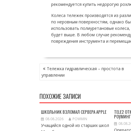
рекомендуется купить недорогую рохлю
Колеса тележек производятся из разл
по неровным поверхностям, однако бы
использовать полиуретановые колеса, 
будет выше. В любом случае рекоменду
повреждения инструмента и перемещае
НАВИГАЦИЯ
Тележка гидравлическая – простота в
ПО
управлении
ЗАПИСЯМ
ПОХОЖИЕ ЗАПИСИ
ШКОЛЬНИК ВЗЛОМАЛ СЕРВЕРА APPLE
TELE2 О
РОУМИНГ
08.08.2026
POWMIN
08.08.
Учащийся одной из старших школ
Операто