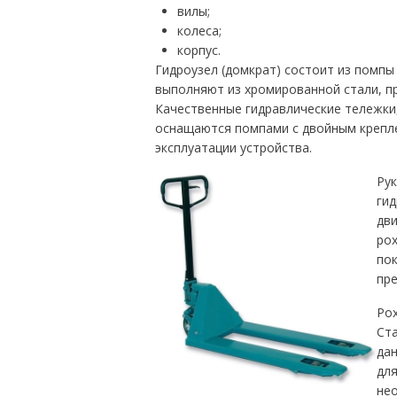
вилы;
колеса;
корпус.
Гидроузел (домкрат) состоит из помпы
выполняют из хромированной стали, п
Качественные гидравлические тележки,
оснащаются помпами с двойным крепле
эксплуатации устройства.
Рук
гид
дви
рох
пок
пре
Рох
Ста
да
для
нео