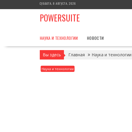
Перейти
СУББОТА, 8 АВГУСТА, 2026
к
POWERSUITE
содержимому
НАУКА И ТЕХНОЛОГИИ
НОВОСТИ
Вы здесь
Главная
Наука и технологии
Наука и технологии