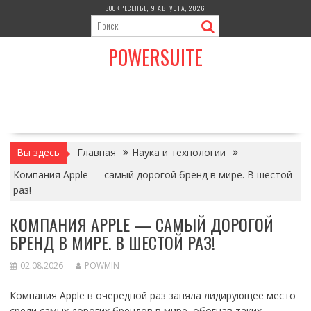
Перейти
ВОСКРЕСЕНЬЕ, 9 АВГУСТА, 2026
к
содержимому
POWERSUITE
Вы здесь
Главная
Наука и технологии
Компания Apple — самый дорогой бренд в мире. В шестой
раз!
КОМПАНИЯ APPLE — САМЫЙ ДОРОГОЙ
БРЕНД В МИРЕ. В ШЕСТОЙ РАЗ!
02.08.2026
POWMIN
Компания Apple в очередной раз заняла лидирующее место
среди самых дорогих брендов в мире, обогнав таких