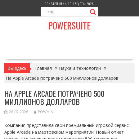
Перейти
ПОНЕДЕЛЬНИК, 10 АВГУСТА, 2026
к
содержимому
POWERSUITE
Вы здесь
Главная
Наука и технологии
На Apple Arcade потрачено 500 миллионов долларов
НА APPLE ARCADE ПОТРАЧЕНО 500
МИЛЛИОНОВ ДОЛЛАРОВ
28.07.2026
POWMIN
Компания представила свой премиальный игровой сервис
Apple Arcade на мартовском мероприятии. Новый отчет
указал, что купертиновцы потратили 500 миллионов