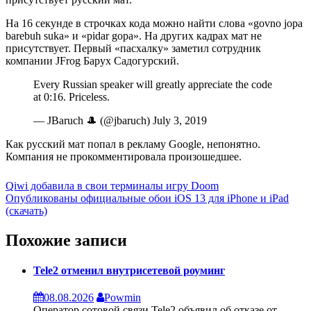
На 16 секунде в строчках кода можно найти слова «govno jopa
barebuh suka» и «pidar gopa». На других кадрах мат не
присутствует. Первый «пасхалку» заметил сотрудник
компании JFrog Барух Садогурский.
Every Russian speaker will greatly appreciate the code
at 0:16. Priceless.
— JBaruch 🎩 (@jbaruch) July 3, 2019
Как русский мат попал в рекламу Google, непонятно.
Компания не прокомментировала произошедшее.
Навигация
Qiwi добавила в свои терминалы игру Doom
Опубликованы официальные обои iOS 13 для iPhone и iPad
по
(скачать)
записям
Похожие записи
Tele2 отменил внутрисетевой роуминг
08.08.2026
Powmin
Оператор сотовой связи Tele2 объявил об отказе от