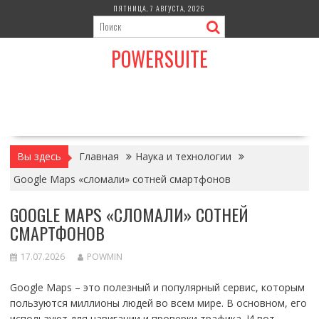
Перейти
ПЯТНИЦА, 7 АВГУСТА, 2026
к
содержимому
POWERSUITE
Вы здесь
Главная
Наука и технологии
Google Maps «сломали» сотней смартфонов
GOOGLE MAPS «СЛОМАЛИ» СОТНЕЙ
СМАРТФОНОВ
17.07.2026
POWMIN
Google Maps – это полезный и популярный сервис, которым
пользуются миллионы людей во всем мире. В основном, его
используют для навигации и проверки трафика. И вот,