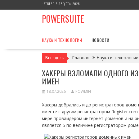
Перейти
ЧЕТВЕРГ, 6 АВГУСТА, 2026
к
POWERSUITE
содержимому
НАУКА И ТЕХНОЛОГИИ
НОВОСТИ
Вы здесь
Главная
Наука и технологии
ХАКЕРЫ ВЗЛОМАЛИ ОДНОГО ИЗ
ИМЕН
18.07.2026
POWMIN
Хакеры добрались и до регистраторов домен
вместе с другим регистратором Register.com
мире провайдером интернет-доменов и на ры
является 5 по величине регистратором доме