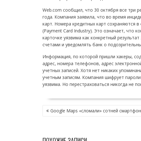
Web.com сообщил, что 30 октября все три р
года. Компания заявила, что во время инци
карт. Номера кредитных карт сохраняются в
(Payment Card Industry). Это означает, что 
карточке уязвима как конкретный результат 
счетами и уведомлять банк о подозрительны
Информация, по которой пришли хакеры, сод
адрес, номера телефонов, адрес электронно
учетных записей. Хотя нет никаких упоминан
учетным записям. Компания шифрует пароли 
уязвима. Но перестраховаться никогда не п
НАВИГАЦИЯ
Google Maps «сломали» сотней смартфо
ПО
ЗАПИСЯМ
ПОХОЖИЕ ЗАПИСИ