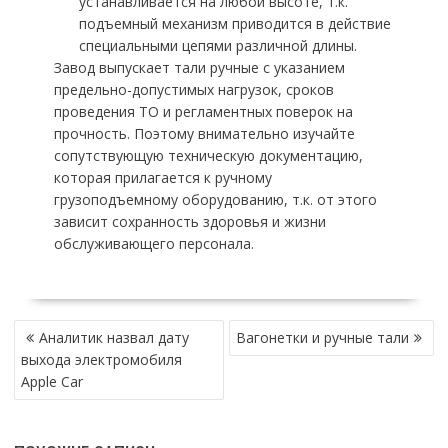
устанавливается на любой высоте, т.к.
подъемный механизм приводится в действие
специальными цепями различной длины.
Завод выпускает тали ручные с указанием
предельно-допустимых нагрузок, сроков
проведения ТО и регламентных поверок на
прочность. Поэтому внимательно изучайте
сопутствующую техническую документацию,
которая прилагается к ручному
грузоподъемному оборудованию, т.к. от этого
зависит сохранность здоровья и жизни
обслуживающего персонала.
НАВИГАЦИЯ
Аналитик назвал дату
Вагонетки и ручные тали
ПО
выхода электромобиля
ЗАПИСЯМ
Apple Car