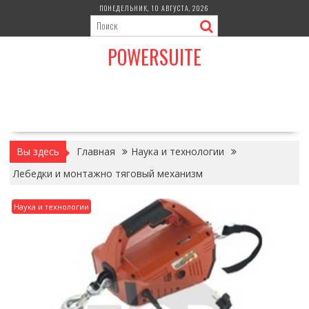
Перейти
ПОНЕДЕЛЬНИК, 10 АВГУСТА, 2026
к
содержимому
POWERSUITE
Вы здесь
Главная
Наука и технологии
Лебедки и монтажно тяговый механизм
Наука и технологии