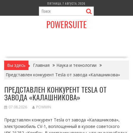
Перейти
ПЯТНИЦА, 7 АВГУСТА, 2026
к
содержимому
POWERSUITE
Вы здесь
Главная
Наука и технологии
Представлен конкурент Tesla от завода «Калашникова»
ПРЕДСТАВЛЕН КОНКУРЕНТ TESLA ОТ
ЗАВОДА «КАЛАШНИКОВА»
07.08.2026
POWMIN
Представлен конкурент Tesla от завода «Калашникова»,
электромобиль CV-1, воплощенный в кузове советского
ИЖ-21252 «Комби». В компании уверены, что их разработка