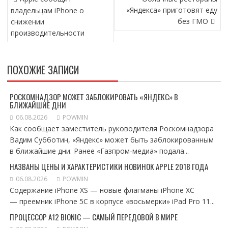
ПО
«Яндекса» приготовят еду
владельцам iPhone о
ЗАПИСЯМ
без ГМО
снижении
производительности
ПОХОЖИЕ ЗАПИСИ
РОСКОМНАДЗОР МОЖЕТ ЗАБЛОКИРОВАТЬ «ЯНДЕКС» В
БЛИЖАЙШИЕ ДНИ
06.08.2026
POWMIN
Как сообщает заместитель руководителя Роскомнадзора
Вадим Субботин, «Яндекс» может быть заблокированным
в ближайшие дни. Ранее «Газпром-медиа» подала...
НАЗВАНЫ ЦЕНЫ И ХАРАКТЕРИСТИКИ НОВИНОК APPLE 2018 ГОДА
06.08.2026
POWMIN
Содержание iPhone XS — новые флагманы iPhone XC
— преемник iPhone 5C в корпусе «восьмерки» iPad Pro 11...
ПРОЦЕССОР A12 BIONIC — САМЫЙ ПЕРЕДОВОЙ В МИРЕ