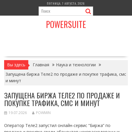
Перейти
ПЯТНИЦА, 7 АВГУСТА, 2026
к
содержимому
POWERSUITE
Вы здесь
Главная
Наука и технологии
Запущена биржа Теле2 по продаже и покупке трафика, смс
и минут
ЗАПУЩЕНА БИРЖА ТЕЛЕ2 ПО ПРОДАЖЕ И
ПОКУПКЕ ТРАФИКА, СМС И МИНУТ
19.07.2026
POWMIN
Оператор Теле2 запустил онлайн-сервис “Биржа” по
продаже и покупке среди абонентов неизрасходованных