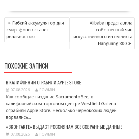
НАВИГАЦИЯ
Гибкий аккумулятор для
Alibaba представила
ПО
смартфонов станет
собственный чип
ЗАПИСЯМ
реальностью
искусственного интеллекта
Hanguang 800
ПОХОЖИЕ ЗАПИСИ
В КАЛИФОРНИИ ОГРАБИЛИ APPLE STORE
07.08.2026
POWMIN
Как сообщает издание SacramentoBee, в
калифорнийском торговом центре Westfield Galleria
ограбили Apple Store. Несколько чернокожих людей
ворвались...
«ВКОНТАКТЕ» ВЫДАСТ РОССИЯНАМ ВСЕ СОБРАННЫЕ ДАННЫЕ
07.08.2026
POWMIN