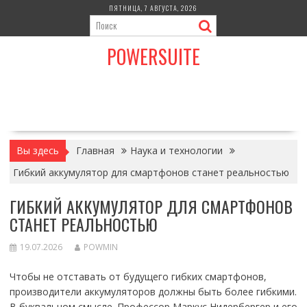
Перейти
ПЯТНИЦА, 7 АВГУСТА, 2026
к
содержимому
POWERSUITE
Вы здесь
Главная
Наука и технологии
Гибкий аккумулятор для смартфонов станет реальностью
ГИБКИЙ АККУМУЛЯТОР ДЛЯ СМАРТФОНОВ
СТАНЕТ РЕАЛЬНОСТЬЮ
19.07.2026
POWMIN
Чтобы не отставать от будущего гибких смартфонов,
производители аккумуляторов должны быть более гибкими.
В буквальном смысле. Профессор Маркус Нидербергер и его