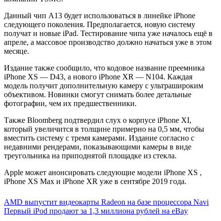
Данный чип A13 будет использоваться в линейке iPhone
следующего поколения. Предполагается, новую систему
получат и новые iPad. Тестирование чипа уже началось ещё в
апреле, а массовое производство должно начаться уже в этом
месяце.
Издание также сообщило, что кодовое название преемника
iPhone XS — D43, а нового iPhone XR — N104. Каждая
модель получит дополнительную камеру с ультрашироким
объективом. Новинки смогут снимать более детальные
фотографии, чем их предшественники.
Также Bloomberg подтвердил слух о корпусе iPhone XI,
который увеличится в толщине примерно на 0,5 мм, чтобы
вместить систему с тремя камерами. Издание согласно с
недавними рендерами, показывающими камеры в виде
треугольника на приподнятой площадке из стекла.
Apple может анонсировать следующие модели iPhone XS ,
iPhone XS Max и iPhone XR уже в сентябре 2019 года.
Навигация
AMD выпустит видеокарты Radeon на базе процессора Navi
Первый iPod продают за 1,3 миллиона рублей на eBay
по