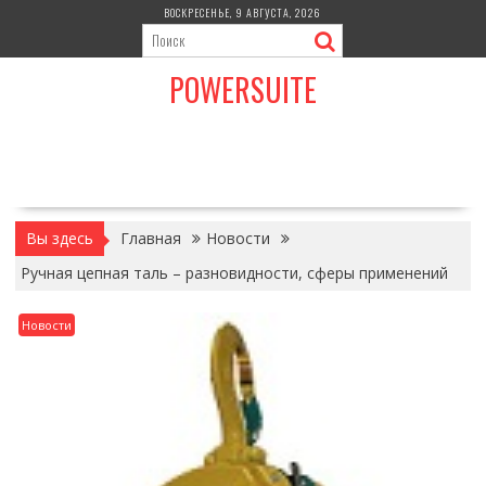
Перейти
ВОСКРЕСЕНЬЕ, 9 АВГУСТА, 2026
к
содержимому
POWERSUITE
Вы здесь
Главная
Новости
Ручная цепная таль – разновидности, сферы применений
Новости