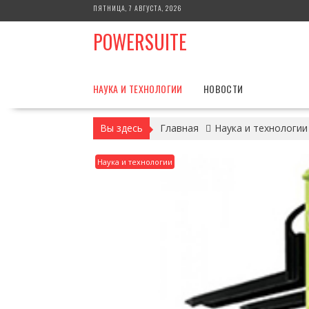
Перейти
ПЯТНИЦА, 7 АВГУСТА, 2026
к
POWERSUITE
содержимому
НАУКА И ТЕХНОЛОГИИ
НОВОСТИ
Вы здесь
Главная
Наука и технологии
Наука и технологии