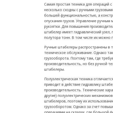
Самая простая техника для операций с
несколько сходны с ручными грузовым
большей функциональностью, а констр
опускания грузов. Управление ручным
рукоятки. Для повышения производите
штабелер имеет гидравлический узел,
полутора тонн. В том числе их можно 
Ручные штабелеры распространены в то
техническое обслуживание. Однако та
грузооборота. Поэтому там, где требу
производительность, но без ручной те
штабелеры.
Полуэлектрическая техника отличается
приводит в действие гидравлику штабе
производительность. Технические хара
другие) полуэлектрических механизмо
штабелеров, поэтому их использовани
грузооборотом. Однако за счет повыш
операциями на складах, где большой 