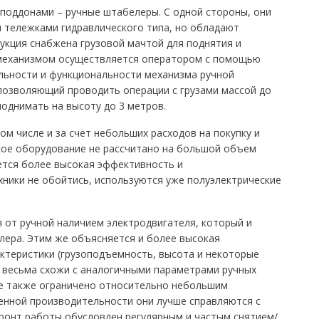
 поддонами – ручные штабелеры. С одной стороны, они
и тележками гидравлического типа, но обладают
укция снабжена грузовой мачтой для поднятия и
 механизмом осуществляется оператором с помощью
льности и функциональности механизма ручной
 позволяющий проводить операции с грузами массой до
поднимать на высоту до 3 метров.
м числе и за счет небольших расходов на покупку и
кое оборудование не рассчитано на большой объем
ется более высокая эффективность и
хники не обойтись, используются уже полуэлектрические
 от ручной наличием электродвигателя, который и
лера. Этим же объясняется и более высокая
ктеристики (грузоподъемность, высота и некоторые
в весьма схожи с аналогичными параметрами ручных
е также ограничено относительно небольшим
енной производительности они лучше справляются с
фронт работы обусловлен регулярным и частым снятием/