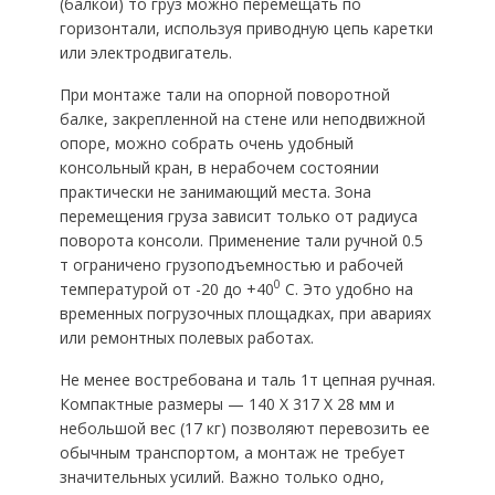
(балкой) то груз можно перемещать по
горизонтали, используя приводную цепь каретки
или электродвигатель.
При монтаже тали на опорной поворотной
балке, закрепленной на стене или неподвижной
опоре, можно собрать очень удобный
консольный кран, в нерабочем состоянии
практически не занимающий места. Зона
перемещения груза зависит только от радиуса
поворота консоли. Применение тали ручной 0.5
т ограничено грузоподъемностью и рабочей
0
температурой от -20 до +40
С. Это удобно на
временных погрузочных площадках, при авариях
или ремонтных полевых работах.
Не менее востребована и таль 1т цепная ручная.
Компактные размеры — 140 Х 317 Х 28 мм и
небольшой вес (17 кг) позволяют перевозить ее
обычным транспортом, а монтаж не требует
значительных усилий. Важно только одно,