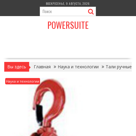
Перейти
ВОСКРЕСЕНЬЕ, 9 АВГУСТА, 2026
к
содержимому
POWERSUITE
Вы здесь
Главная
Наука и технологии
Тали ручные
Наука и технологии